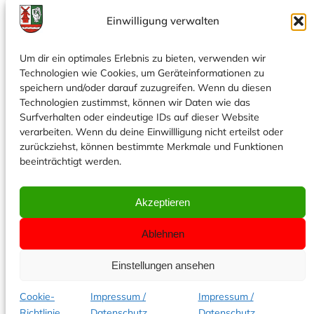
Einwilligung verwalten
Bogenschützen
Dienstags: 18:30 Uhr Jugend
Um dir ein optimales Erlebnis zu bieten, verwenden wir
19:15 Uhr Erwachsene
Technologien wie Cookies, um Geräteinformationen zu
Social
speichern und/oder darauf zuzugreifen. Wenn du diesen
Technologien zustimmst, können wir Daten wie das
Facebook
Surfverhalten oder eindeutige IDs auf dieser Website
Instagram
verarbeiten. Wenn du deine Einwillligung nicht erteilst oder
zurückziehst, können bestimmte Merkmale und Funktionen
Web-Admin:
Florian Schöne
beeinträchtigt werden.
Technische Leitung:
Niklas Beecken
Redaktionelle Leitung:
Jan Ole Beecken
Akzeptieren
Entworfen mit
WordPress
Ablehnen
Einstellungen ansehen
Schützenverein Hanstedt und Umgegend
von 1950 e.V.
Cookie-
Impressum /
Impressum /
Richtlinie
Datenschutz
Datenschutz