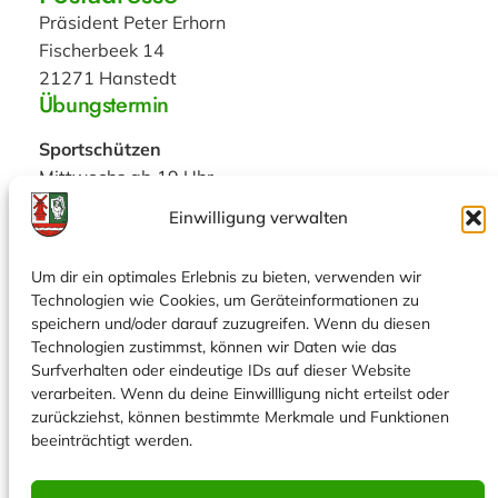
Präsident Peter Erhorn
Fischerbeek 14
21271 Hanstedt
Übungstermin
Sportschützen
Mittwochs ab 19 Uhr
Einwilligung verwalten
Bogenschützen
Dienstags: 18:30 Uhr Jugend
Um dir ein optimales Erlebnis zu bieten, verwenden wir
19:15 Uhr Erwachsene
Technologien wie Cookies, um Geräteinformationen zu
Social
speichern und/oder darauf zuzugreifen. Wenn du diesen
Technologien zustimmst, können wir Daten wie das
Facebook
Surfverhalten oder eindeutige IDs auf dieser Website
Instagram
verarbeiten. Wenn du deine Einwillligung nicht erteilst oder
zurückziehst, können bestimmte Merkmale und Funktionen
Web-Admin:
Florian Schöne
beeinträchtigt werden.
Technische Leitung:
Niklas Beecken
Redaktionelle Leitung:
Jan Ole Beecken