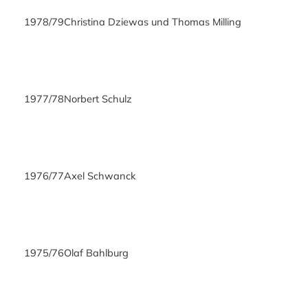
1978/79
Christina Dziewas und Thomas Milling
1977/78
Norbert Schulz
1976/77
Axel Schwanck
1975/76
Olaf Bahlburg