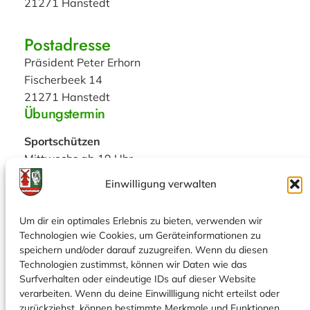
21271 Hanstedt
Postadresse
Präsident Peter Erhorn
Fischerbeek 14
21271 Hanstedt
Übungstermin
Sportschützen
Mittwochs ab 19 Uhr
Einwilligung verwalten
Bogenschützen
Dienstags: 18:30 Uhr Jugend
Um dir ein optimales Erlebnis zu bieten, verwenden wir
19:15 Uhr Erwachsene
Technologien wie Cookies, um Geräteinformationen zu
Social
speichern und/oder darauf zuzugreifen. Wenn du diesen
Technologien zustimmst, können wir Daten wie das
Facebook
Surfverhalten oder eindeutige IDs auf dieser Website
Instagram
verarbeiten. Wenn du deine Einwillligung nicht erteilst oder
zurückziehst, können bestimmte Merkmale und Funktionen