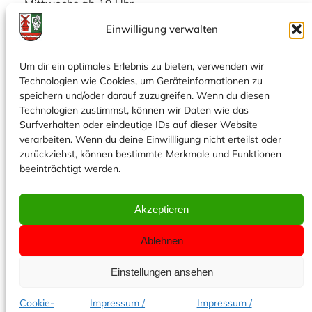
Mittwochs ab 19 Uhr
Einwilligung verwalten
Bogenschützen
Dienstags: 18:30 Uhr Jugend
Um dir ein optimales Erlebnis zu bieten, verwenden wir
19:15 Uhr Erwachsene
Technologien wie Cookies, um Geräteinformationen zu
Social
speichern und/oder darauf zuzugreifen. Wenn du diesen
Technologien zustimmst, können wir Daten wie das
Facebook
Surfverhalten oder eindeutige IDs auf dieser Website
Instagram
verarbeiten. Wenn du deine Einwillligung nicht erteilst oder
zurückziehst, können bestimmte Merkmale und Funktionen
Web-Admin:
Florian Schöne
beeinträchtigt werden.
Technische Leitung:
Niklas Beecken
Redaktionelle Leitung:
Jan Ole Beecken
Akzeptieren
Entworfen mit
WordPress
Ablehnen
Einstellungen ansehen
Schützenverein Hanstedt und Umgegend
von 1950 e.V.
Cookie-
Impressum /
Impressum /