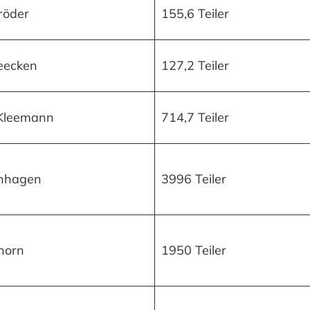
hröder
155,6 Teiler
eecken
127,2 Teiler
Kleemann
714,7 Teiler
rnhagen
3996 Teiler
horn
1950 Teiler