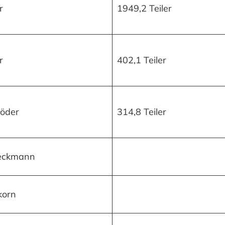
r
1949,2 Teiler
r
402,1 Teiler
röder
314,8 Teiler
ieckmann
korn