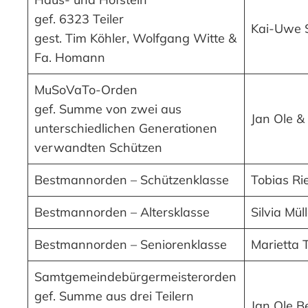
gef. 6323 Teiler
Kai-Uwe 
gest. Tim Köhler, Wolfgang Witte &
Fa. Homann
MuSoVaTo-Orden
gef. Summe von zwei aus
Jan Ole &
unterschiedlichen Generationen
verwandten Schützen
Bestmannorden – Schützenklasse
Tobias R
Bestmannorden – Altersklasse
Silvia Mül
Bestmannorden – Seniorenklasse
Marietta T
Samtgemeindebürgermeisterorden
gef. Summe aus drei Teilern
Jan Ole B