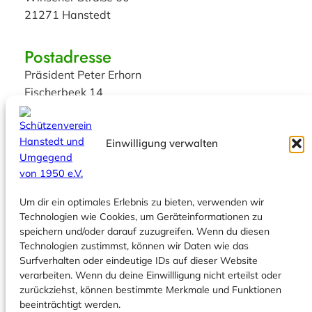
21271 Hanstedt
Postadresse
Präsident Peter Erhorn
Fischerbeek 14
21271 Hanstedt
Übungstermin
Einwilligung verwalten
Sportschützen
Mittwochs ab 19 Uhr
Um dir ein optimales Erlebnis zu bieten, verwenden wir
Bogenschützen
Technologien wie Cookies, um Geräteinformationen zu
Dienstags: 18:30 Uhr Jugend
speichern und/oder darauf zuzugreifen. Wenn du diesen
19:15 Uhr Erwachsene
Technologien zustimmst, können wir Daten wie das
Social
Surfverhalten oder eindeutige IDs auf dieser Website
verarbeiten. Wenn du deine Einwillligung nicht erteilst oder
Facebook
zurückziehst, können bestimmte Merkmale und Funktionen
Instagram
beeinträchtigt werden.